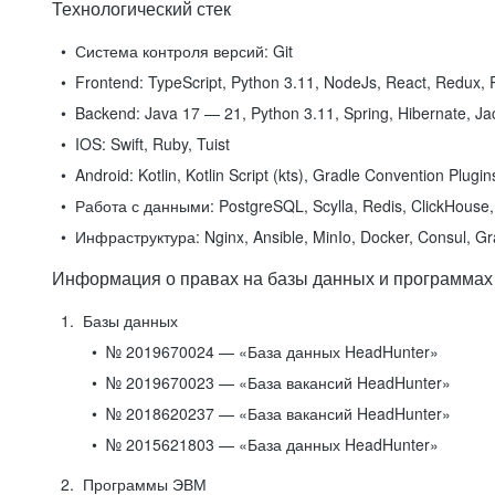
Технологический стек
Система контроля версий:
Git
Frontend:
TypeScript, Python 3.11, NodeJs, React, Redux, R
Backend:
Java 17 — 21, Python 3.11, Spring, Hibernate, Jac
IOS:
Swift, Ruby, Tuist
Android:
Kotlin, Kotlin Script (kts), Gradle Convention Plugi
Работа с данными:
PostgreSQL, Scylla, Redis, ClickHouse, 
Инфраструктура:
Nginx, Ansible, MinIo, Docker, Consul, G
Информация о правах на базы данных и программах
Базы данных
№ 2019670024 — «База данных HeadHunter»
№ 2019670023 — «База вакансий HeadHunter»
№ 2018620237 — «База вакансий HeadHunter»
№ 2015621803 — «База данных HeadHunter»
Программы ЭВМ